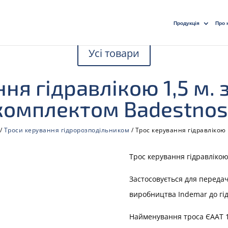
Продукція
Про 
Усі товари
ння гідравлікою 1,5 м.
комплектом Badestnos
/
Троси керування гідророзподільником
/ Трос керування гідравлікою
Трос керування гідравлікою
Застосовується для передач
виробництва Indemar до гід
Найменування троса ЄААТ 1