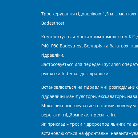
Трос керування гідравлікою 1,5 м. з монтаж
Badestnost
Комплектується монтажним комплектом KIT д
P40, P80 Badestnost Болгарія та багатьох ін
гідравліки.
Застосовується для передачі зусилля операт
рукоятки Indemar до гідравліки.
Встановлюється на гідравлічні розподільник
гідравлічні маніпулятори, екскаватори, нава
Може використовуватися в промисловому уст
верстати, підйомники, преси та ін.
Як приклад – троси гідророзподільника та д
встановлюються на фронтальні навантажувач