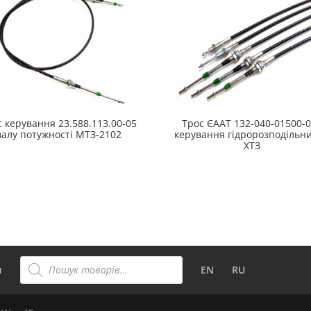
с керування 23.588.113.00-05
Трос ЄААТ 132-040-01500-
валу потужності МТЗ-2102
керування гідророзподільн
ХТЗ
Пошук
товарів
и
EN
RU