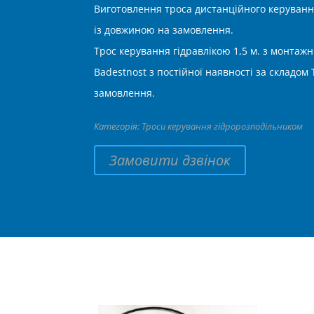
Виготовлення троса дистанційного керуванн
із довжиною на замовлення.
Трос керування гідравлікою 1,5 м. з монтаж
Badestnost з постійної наявності за складом
замовлення.
Категорія:
Троси керування гідророзподільником
Замовити дзвінок