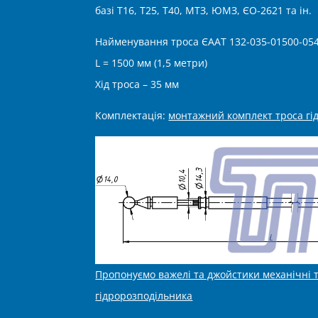
базі Т16, Т25, Т40, МТЗ, ЮМЗ, ЄО-2621 та ін.
Найменування троса ЄААТ 132-035-01500-05
L = 1500 мм (1,5 метри)
Хід троса – 35 мм
Комплектація:
монтажний комплект троса гі
Пропонуємо важелі та джойстики механічні 
гідророзподільника