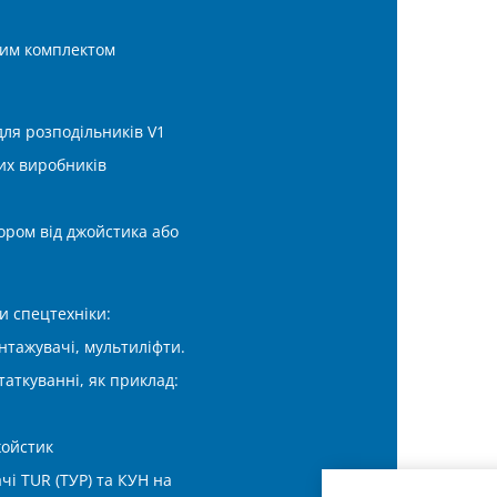
ним комплектом
ля розподільників V1
ших виробників
ором від джойстика або
и спецтехніки:
нтажувачі, мультиліфти.
аткуванні, як приклад:
жойстик
і TUR (ТУР) та КУН на