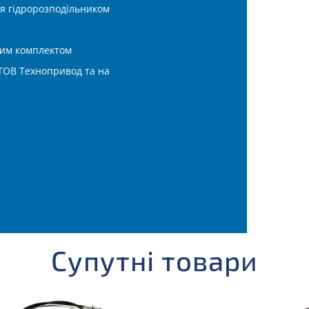
я гідророзподільником
ним комплектом
 ТОВ Технопривод та на
Супутні товари