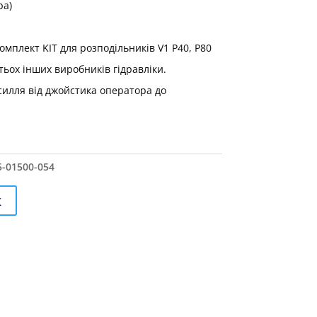
ра)
мплект KIT для розподільників V1 P40, P80
тьох інших виробників гідравліки.
силля від джойстика оператора до
5-01500-054
к