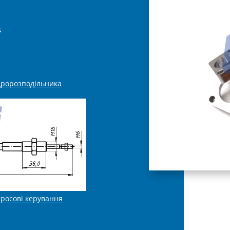
4
дророзподільника
тросові керування