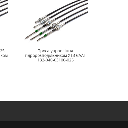
025
Троса управління
иком
гідророзподільником ХТЗ ЄААТ
132-040-03100-025