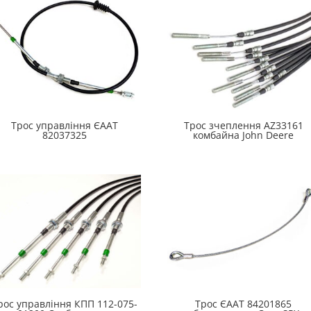
Трос управління ЄААТ
Трос зчеплення AZ33161
82037325
комбайна John Deere
рос управління КПП 112-075-
Трос ЄААТ 84201865