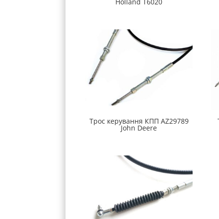
Holland Т6020
Трос керування КПП AZ29789
John Deere