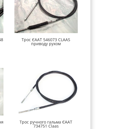
48
Трос ЄААТ 546073 CLAAS
приводу рухом
ня
Трос ручного гальма ЄААТ
734751 Claas