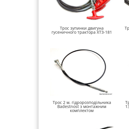
Трос зупинки двигуна
Тр
гусеничного трактора ХТЗ-181
Трос 2 м. гідророзподільника
Т
Badestnost з монтажним
1
комплектом