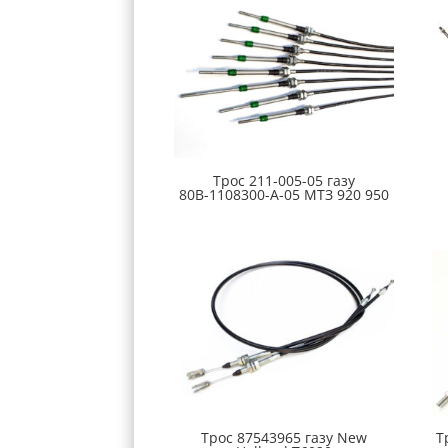
Трос 211-005-05 газу
80В-1108300-А-05 МТЗ 920 950
Трос 87543965 газу New
Т