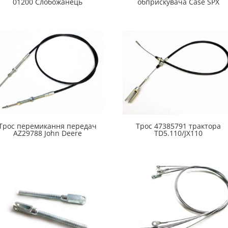
01200 Слобожанець
обприскувача Case SPX
Трос перемикання передач
Трос 47385791 трактора
AZ29788 John Deere
TD5.110/JX110