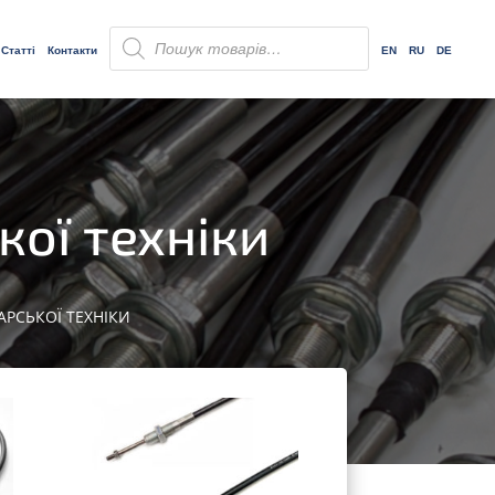
Пошук
товарів
Статті
Контакти
EN
RU
DE
кої техніки
РСЬКОЇ ТЕХНІКИ