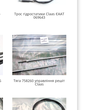
о
Трос гідростатики Claas ЄААТ
069643
5
Тяга 758260 управління решіт
Claas