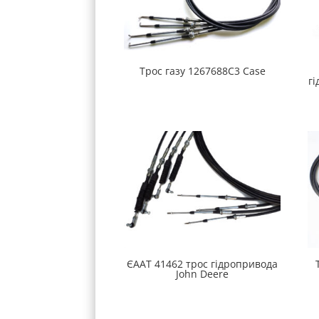
Трос газу 1267688С3 Case
гі
ЄААТ 41462 трос гідропривода
John Deere