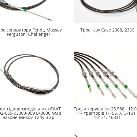
ос сепаратора Fendt, Massey
Трос газу Case 2388, 2366
Ferguson, Challenger
рос гідророзподільника ЄААТ
Троси керування 23.588.112.0
32-035-03000-059 L=3000 мм з
17 тракторів Т-156, ХТЗ-161,
наконечником типу шар
16131, 16331