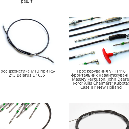
решіт
Трос джойстика МТЗ при RS-
Трос керування VFH1416
213 Belarus L 1635
фронтальних навантажувачі
Massey Ferguson; John Deere
Ford; Allis Chalmers; Kubota;
Case IH; New Holland