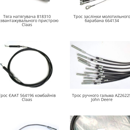
Тяга натягувача 818310
Трос заслінки молотильног
озвантажувального пристрою
барабана 664134
Claas
Трос ЄААТ 564196 комбайнів
Трос ручного гальма AZ2622
Claas
John Deere