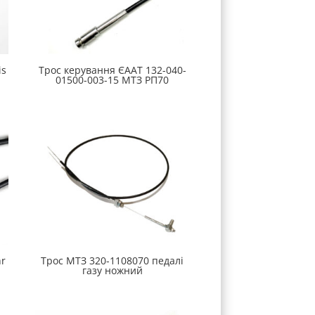
is
Трос керування ЄААТ 132-040-
01500-003-15 МТЗ РП70
hr
Трос МТЗ 320-1108070 педалі
газу ножний