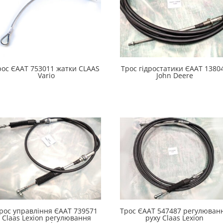
рос ЄААТ 753011 жатки СLAAS
Трос гідростатики ЄААТ 1380
Vario
John Deere
рос управління ЄААТ 739571
Трос ЄААТ 547487 регулюван
Claas Lexion регулювання
руху Claas Lexion