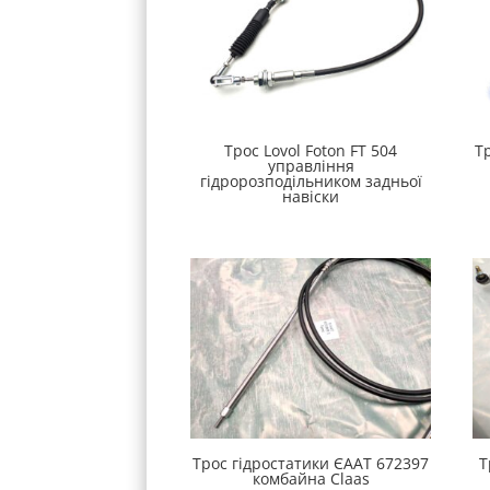
Трос Lovol Foton FT 504
Т
управління
гідророзподільником задньої
навіски
Трос гідростатики ЄААТ 672397
Т
комбайна Claas