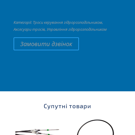
Категорії:
Троси керування гідророзподільником
,
Аксесуари тросів
,
Управління гідророзподільником
Замовити дзвінок
Супутні товари