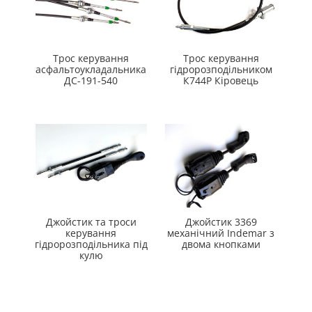
Трос керування
Трос керування
асфальтоукладальника
гідророзподільником
ДС-191-540
К744Р Кіровець
Джойстик та троси
Джойстик 3369
керування
механічний Indemar з
гідророзподільника під
двома кнопками
кулю