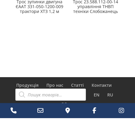
Трос зупинки двигуна
Трос 23.588.112-00-14
ЄААТ 331-050-1200-009
управління ТНВП
трактори ХТЗ 1,2 м
техніки Слобожанець
Продукція
Про нас
Статті
Контакти
Пошук
товарів
EN
RU
DE
Phone
Email
Google
Facebook
Ins
Number
Address
Maps
Розроблений
Elegant Themes
| За підтримки
WordPress
for