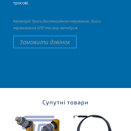
тросові.
Категорії:
Троси дистанційного керування
,
Троси
перемикання КПП та газу автобусів
Замовити дзвінок
Супутні товари