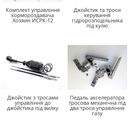
Комплект управління
Джойстик та троси
кормороздавача
керування
Хозяин ИСРК-12
гідророзподільника
під кулю
Джойстик з тросами
Педаль акселератора
управління до
тросова механічна під
джойстика під вилку
два троси управління
газу