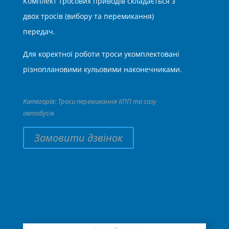
Комплект тросових приводів складається з
двох тросів (вибору та перемикання)
передач.
Для коректної роботи троси укомплектовані
різноплановими кульовими наконечниками.
Категорія:
Троси перемикання КПП та газу
автобусів
Замовити дзвінок