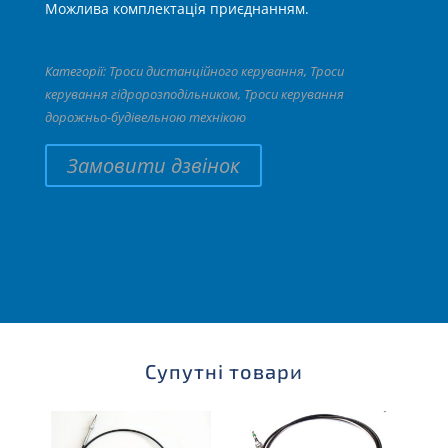
Можлива комплектація приєднанням.
Категорії:
Троси дистанційного керування
,
Троси
керування гідророзподільником
,
Троси керування
дорожньо-будівельною технікою
Замовити дзвінок
Супутні товари