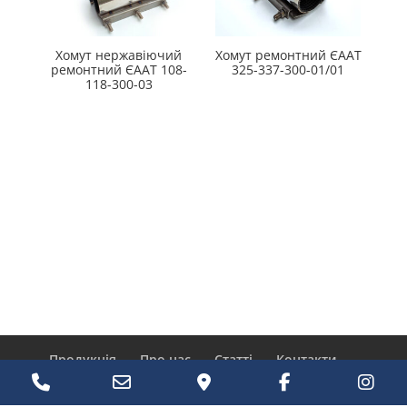
Хомут нержавіючий
Хомут ремонтний ЄААТ
ремонтний ЄААТ 108-
325-337-300-01/01
118-300-03
Продукція
Про нас
Статті
Контакти
Пошук
Phone
Email
Google
Facebook
Ins
товарів
EN
RU