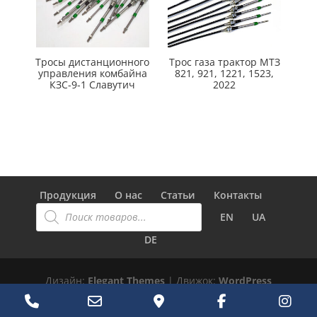
Тросы дистанционного
Трос газа трактор МТЗ
управления комбайна
821, 921, 1221, 1523,
КЗС-9-1 Славутич
2022
Продукция
О нас
Статьи
Контакты
Поиск
товаров
EN
UA
DE
Дизайн:
Elegant Themes
| Движок:
WordPress
Phone
Email
Google
Facebook
Ins