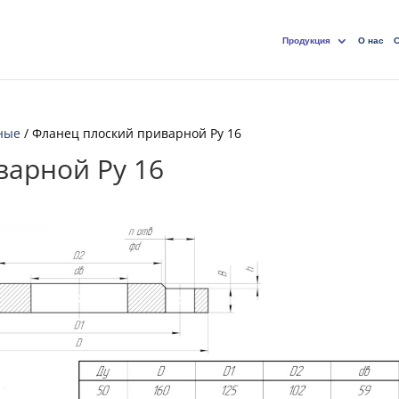
Продукция
О нас
С
ные
/ Фланец плоский приварной Ру 16
варной Ру 16