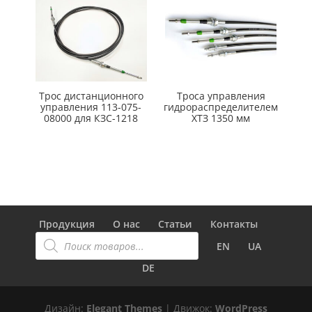
Трос дистанционного
Троса управления
управления 113-075-
гидрораспределителем
08000 для КЗС-1218
ХТЗ 1350 мм
Продукция
О нас
Статьи
Контакты
Поиск
товаров
EN
UA
DE
Дизайн:
Elegant Themes
| Движок:
WordPress