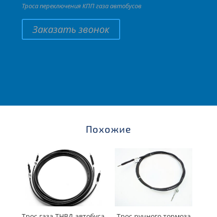
Троса переключения КПП газа автобусов
Заказать звонок
Похожие
Трос газа ТНВД автобуса
Трос ручного тормоза