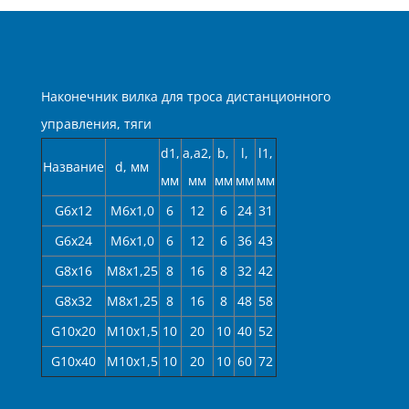
Наконечник вилка для троса дистанционного
управления, тяги
d1,
a,a2,
b,
l,
l1,
Название
d, мм
мм
мм
мм
мм
мм
G6x12
М6х1,0
6
12
6
24
31
G6x24
М6х1,0
6
12
6
36
43
G8x16
М8х1,25
8
16
8
32
42
G8x32
М8х1,25
8
16
8
48
58
G10x20
М10х1,5
10
20
10
40
52
G10x40
М10х1,5
10
20
10
60
72