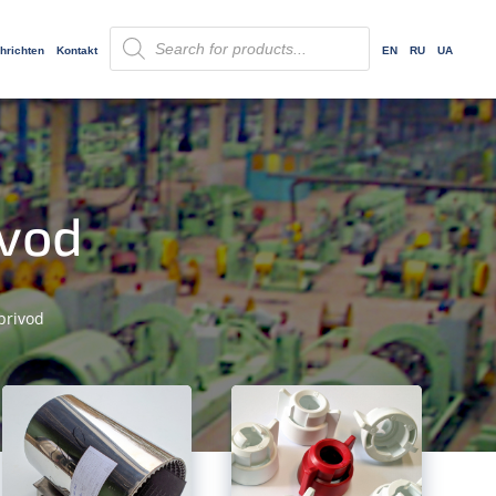
Products
search
hrichten
Kontakt
EN
RU
UA
ivod
privod