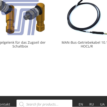
elgelenk für das Zugseil der
MAN-Bus-Getriebekabel 10.
Schaltbox
HOCL/R
Products
search
ontakt
EN
RU
UA