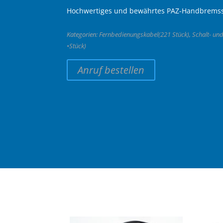
Hochwertiges und bewährtes PAZ-Handbremss
Kategorien:
Fernbedienungskabel(221 Stück)
,
Schalt- un
•Stück)
Anruf bestellen