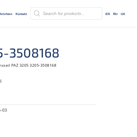
Products
search
hrichten
Kontakt
EN
RU
UA
05-3508168
emsseil PAZ 3205 3205-3508168
l
-03