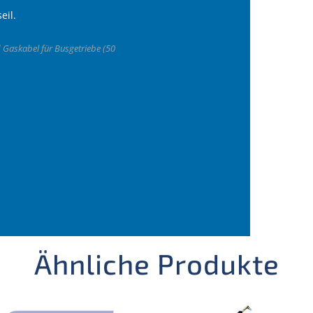
eil.
d Gaskabel für Busgetriebe (50
Ähnliche Produkte