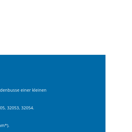
denbusse einer kleinen
05, 32053, 32054.
mm*).