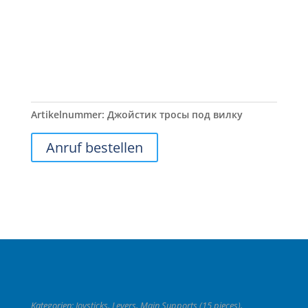
Artikelnummer:
Джойстик тросы под вилку
Anruf bestellen
Kategorien:
Joysticks, Levers, Main Supports (15 pieces)
,