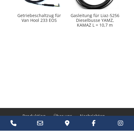
Getriebeschaltzug für
Gasleitung für Liaz-5256
Van Hool 233 EOS
Dieselbusse YAMZ,
KAMAZ L = 10,7 m
Produktion
Über uns
Nachrichten
Products
Phone
Email
Google
Facebook
Ins
search
Kontakt