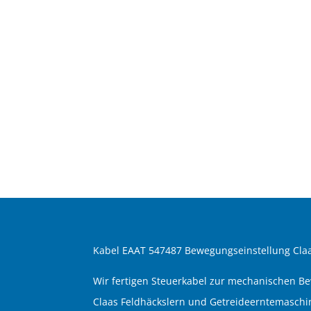
Kabel EAAT 547487 Bewegungseinstellung Claa
Wir fertigen Steuerkabel zur mechanischen 
Claas Feldhäckslern und Getreideerntemaschi