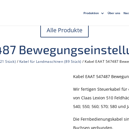
Produktion
Über uns
Nac
Alle Produkte
487 Bewegungseinstellu
21 Stück)
/
Kabel für Landmaschinen (89 Stück)
/ Kabel EAAT 547487 Beweg
Kabel EAAT 547487 Bewegung
Wir fertigen Steuerkabel fü
von Claas Lexion 510 Feldhä
540; 550; 560; 570; 580 und 
Die Fernbedienungskabel sin
Buchsen verbunden.