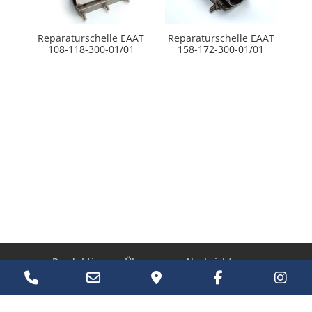
Reparaturschelle EААТ
Reparaturschelle EААТ
108-118-300-01/01
158-172-300-01/01
Produktion
Über uns
Nachrichten
Products
Phone
Email
Google
Facebook
Ins
search
Kontakt
Number
Address
Maps
EN
RU
UA