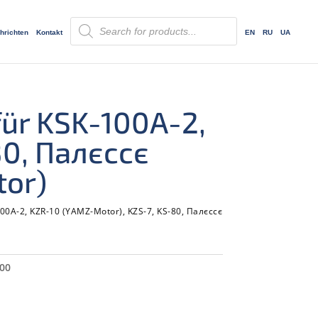
Products
search
hrichten
Kontakt
EN
RU
UA
ür KSK-100А-2,
80, Палєссє
tor)
00А-2, KZR-10 (YAMZ-Motor), KZS-7, KS-80, Палєссє
00